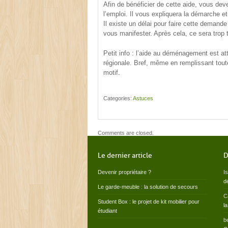
Afin de bénéficier de cette aide, vous de
l’emploi. Il vous expliquera la démarche et
Il existe un délai pour faire cette demande
vous manifester. Après cela, ce sera trop 
Petit info : l’aide au déménagement est att
régionale. Bref, même en remplissant toutes
motif.
Categories:
Astuces
Comments are closed.
Le dernier article
D
Devenir propriétaire ?
I
d
Le garde-meuble : la solution de secours
C
Student Box : le projet de kit mobilier pour
l
étudiant
b