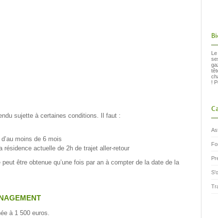
B
Le
se
ga
tê
ch
! P
Ca
u sujette à certaines conditions. Il faut :
As
 d’au moins de 6 mois
Fo
 résidence actuelle de 2h de trajet aller-retour
Pr
peut être obtenue qu’une fois par an à compter de la date de la
S'
Tr
énagement
ée à 1 500 euros.