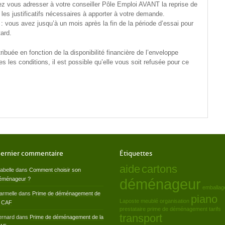
vez vous adresser à votre conseiller Pôle Emploi AVANT la reprise de
 les justificatifs nécessaires à apporter à votre demande.
 : vous avez jusqu’à un mois après la fin de la période d’essai pour
tard.
ribuée en fonction de la disponibilité financière de l’enveloppe
 les conditions, il est possible qu’elle vous soit refusée pour ce
ernier commentaire
Étiquettes
aide
cartons
sabelle
dans
Comment choisir son
éménageur ?
déménageur
emballag
armelle
dans
Prime de déménagement de
piano
Laposte
meublé
organisation
a CAF
prestataire
prime de déménagement
tarifs
transport
ernard
dans
Prime de déménagement de la