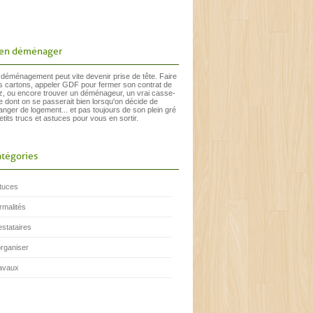
ien déménager
 déménagement peut vite devenir prise de tête. Faire
s cartons, appeler GDF pour fermer son contrat de
z, ou encore trouver un déménageur, un vrai casse-
te dont on se passerait bien lorsqu'on décide de
anger de logement... et pas toujours de son plein gré
etits trucs et astuces pour vous en sortir.
tégories
tuces
rmalités
estataires
organiser
avaux