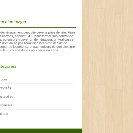
ien déménager
 déménagement peut vite devenir prise de tête. Faire
s cartons, appeler GDF pour fermer son contrat de
z, ou encore trouver un déménageur, un vrai casse-
te dont on se passerait bien lorsqu'on décide de
anger de logement... et pas toujours de son plein gré
etits trucs et astuces pour vous en sortir.
tégories
tuces
rmalités
estataires
organiser
avaux